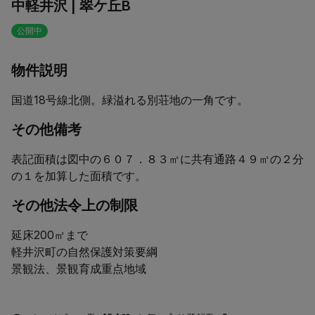
中軽井沢 | 翠ケ丘B
公開中
物件説明
国道18号線北側。緑溢れる別荘地の一角です。
その他備考
表記面積は図中の６０７．８３㎡に共有通路４９㎡の２分
の１を加算した面積です。  
その他法令上の制限
延床200㎡まで

軽井沢町の自然保護対策要綱

景観法、景観育成重点地域