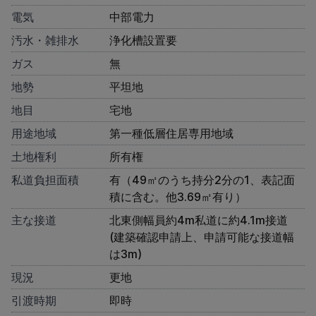
電気
中部電力
汚水・雑排水
浄化槽設置要
ガス
無
地勢
平坦地
地目
宅地
用途地域
第一種低層住居専用地域
土地権利
所有権
私道負担面積
有（49㎡のうち持分2分の1、表記面
積に含む。他3.69㎡有り）
主な接道
北東側幅員約4m私道に約4.1m接道
(建築確認申請上、申請可能な接道幅
は3m)
現況
更地
引渡時期
即時