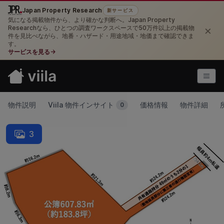
Japan Property Research
新サービス
気になる掲載物件から、より確かな判断へ。Japan Property
×
Researchなら、ひとつの調査ワークスペースで50万件以上の掲載物
件を見比べながら、地番・ハザード・用途地域・地価まで確認できま
す。
サービスを見る
→
物件説明
Viila 物件インサイト
価格情報
物件詳細
0
3