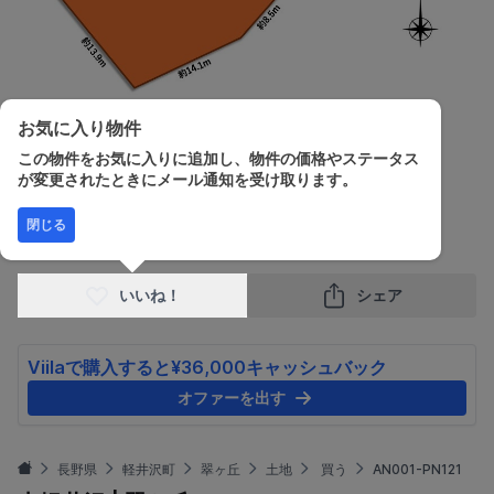
お気に入り物件
この物件をお気に入りに追加し、物件の価格やステータス
が変更されたときにメール通知を受け取ります。
販売価格
土地面積
閉じる
¥36,000,000
632.33m²
いいね！
シェア
Viilaで購入すると¥36,000キャッシュバック
オファーを出す
長野県
軽井沢町
翠ヶ丘
土地
買う
AN001-PN121