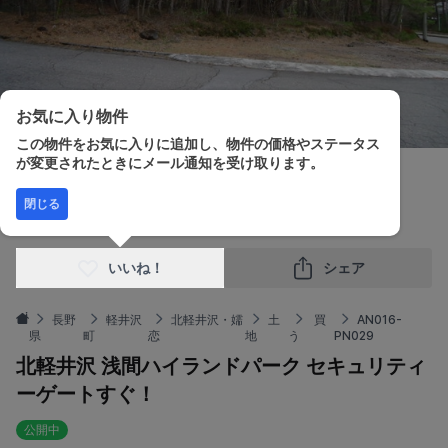
お気に入り物件
この物件をお気に入りに追加し、物件の価格やステータス
が変更されたときにメール通知を受け取ります。
販売価格
土地面積
閉じる
¥10,500,000
1,000.81m²
いいね！
シェア
長野
軽井沢
北軽井沢・嬬
土
買
AN016-
県
町
恋
地
う
PN029
北軽井沢 浅間ハイランドパーク セキュリティ
ーゲートすぐ！
公開中