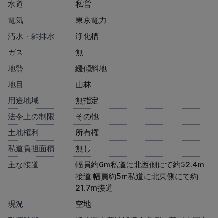
水道
私営
電気
東京電力
汚水・雑排水
浄化槽
ガス
無
地勢
緩傾斜地
地目
山林
用途地域
無指定
法令上の制限
その他
土地権利
所有権
私道負担面積
無し
主な接道
幅員約6m私道に北西側にて約52.4m
接道 幅員約5m私道に北東側にて約
21.7m接道
現況
空地