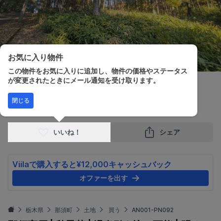
お気に入り物件
この物件をお気に入りに追加し、物件の価格やステータス
が変更されたときにメール通知を受け取ります。
販売価格
土地面積
閉じる
¥12,000,000
1,292.00m²
いいね！
シェア
Viilaで購入すると¥12,000キャッシュバック
オファーを出す
栃木県
那須町
土地
買う
AN001-PN092