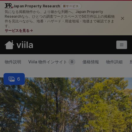
Japan Property Research
新サービス
気になる掲載物件から、より確かな判断へ。Japan Property
×
Researchなら、ひとつの調査ワークスペースで50万件以上の掲載物
件を見比べながら、地番・ハザード・用途地域・地価まで確認できま
す。
サービスを見る
→
物件説明
Viila 物件インサイト
価格情報
物件詳細
0
6