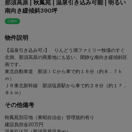
那須高原 | 秋鳳苑 | 温泉引き込み可能 | 明るい
南向き緩傾斜390坪
公開中
物件説明
【温泉引き込み可♪】　りんどう湖ファミリー牧場のすぐ
北側、那須高原の商業地にも近い、閑静な南向き緩傾斜区
画です。

東北自動車道　那須ＩＣから車で約１６分（約８．７ｋ
ｍ）

ＪＲ東北新幹線　那須塩原駅から車で約２８分（約１７．
８ｋｍ） 
その他備考
秋鳳苑別荘地（東昭自治会）管理規約有り

建設負担金20万円

温泉引込可（那須高原温泉㈱）
