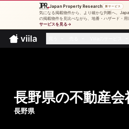
Japan Property Research
新サービス
気になる掲載物件から、より確かな判断へ。Japan 
の掲載物件を見比べながら、地番・ハザード・用
サービスを見る
→
買う
売る
Viilaのサービス
Open buy menu
Open sell menu
Open resources 
長野県の不動産会
長野県